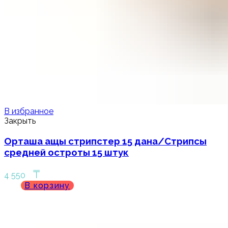
В избранное
Закрыть
Орташа ащы стрипстер 15 дана/Стрипсы
средней остроты 15 штук
₸
4 550
В корзину