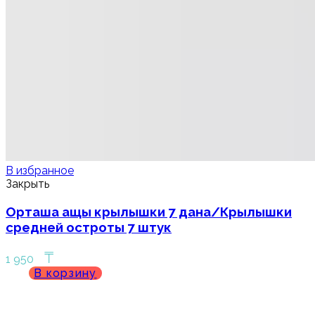
В избранное
Закрыть
Орташа ащы крылышки 7 дана/Крылышки
средней остроты 7 штук
₸
1 950
В корзину