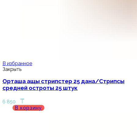
В избранное
Закрыть
Орташа ащы стрипстер 25 дана/Стрипсы
средней остроты 25 штук
₸
6 850
В корзину