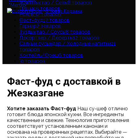
Жиынтықтар / Сеты
8
товаров
Пицца
15
товаров
0
товар
Корзина
Роллы
32
товаров
Фаст-фуд
17
товаров
Гарнир
2
товаров
Тұздықтар / Соусы
8
товаров
Десерттер / Десерты
12
товаров
Салқын сусындар / Холодные напитки
21
товаров
Коктейль/Фреш
6
товаров
`
0
товаров
Фаст-фуд с доставкой в
Жезказгане
Хотите заказать Фаст-фуд
Наш су-шеф отлично
готовит блюда японской кухни. Все ингредиенты
качественные и свежие. Технология приготовления
соответствует установленным канонам и
основана на проверенных рецептах. Выбирайте —
заказать роллы с доставкой или попробуйте их в