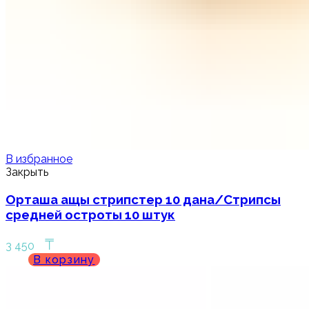
В избранное
Закрыть
Орташа ащы стрипстер 10 дана/Стрипсы
средней остроты 10 штук
₸
3 450
В корзину