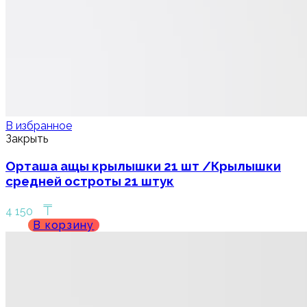
В избранное
Закрыть
Орташа ащы крылышки 21 шт /Крылышки
средней остроты 21 штук
₸
4 150
В корзину