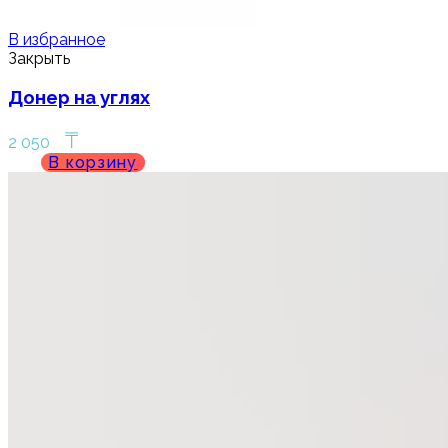
В избранное
Закрыть
Донер на углях
₸
2 050
В корзину