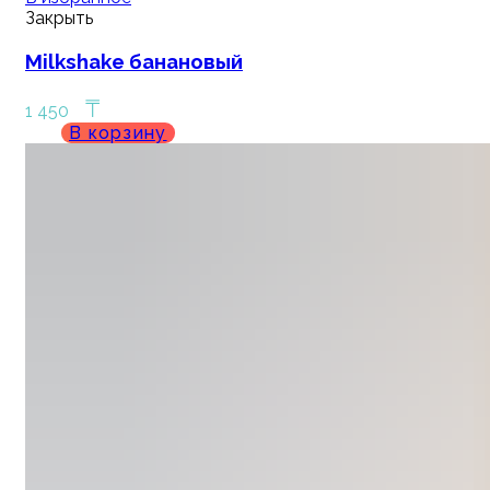
Закрыть
Milkshake банановый
₸
1 450
В корзину