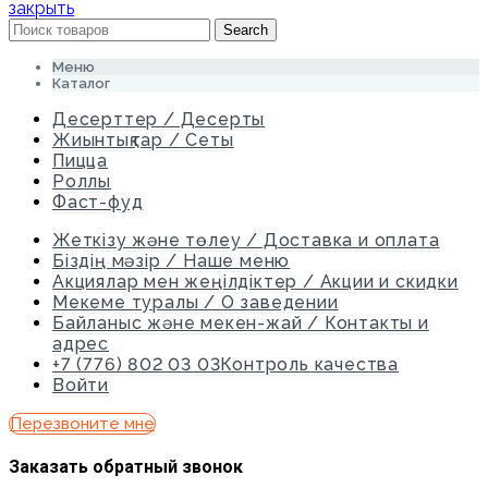
закрыть
Search
Меню
Каталог
Десерттер / Десерты
Жиынтықтар / Сеты
Пицца
Роллы
Фаст-фуд
Жеткізу және төлеу / Доставка и оплата
Біздің мәзір / Наше меню
Акциялар мен жеңілдіктер / Акции и скидки
Мекеме туралы / О заведении
Байланыс және мекен-жай / Контакты и
адрес
+7 (776) 802 03 03
Контроль качества
Войти
Перезвоните мне
Заказать обратный звонок