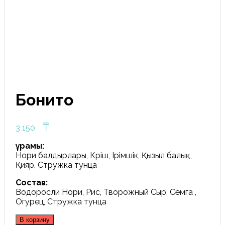
Click to enlarge
Бонито
₸
3 150
Құрамы:
Нори балдырлары, Күріш, Ірімшік, Қызыл балық,
Қияр, Стружка тунца
Состав:
Водоросли Нори, Рис, Творожный Сыр, Сёмга ,
Огурец, Стружка тунца
В корзину