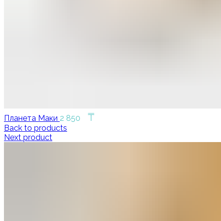
₸
Планета Маки
2 850
Back to products
Next product