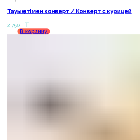
Тауық етімен конверт / Конверт с курицей
₸
2 750
В корзину