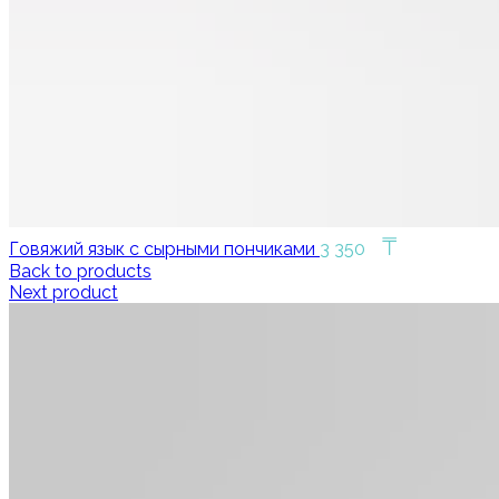
₸
Говяжий язык с сырными пончиками
3 350
Back to products
Next product