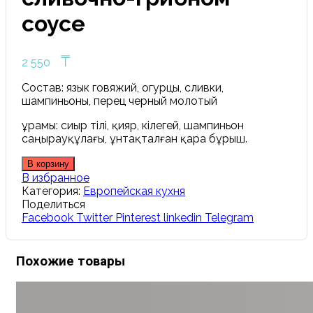
соусе
₸
2 550
Состав: язык говяжий, огурцы, сливки,
шампиньоны, перец черный молотый
Құрамы: сиыр тілі, қияр, кілегей, шампиньон
саңырауқұлағы, ұнтақталған қара бұрыш.
В корзину
В избранное
Категория:
Европейская кухня
Поделиться
Facebook
Twitter
Pinterest
linkedin
Telegram
Похожие товары