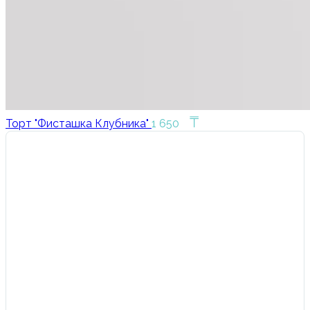
₸
Торт "Фисташка Клубника"
1 650