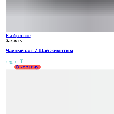
В избранное
Закрыть
Чайный сет / Шай жиынтығы
₸
1 950
В корзину