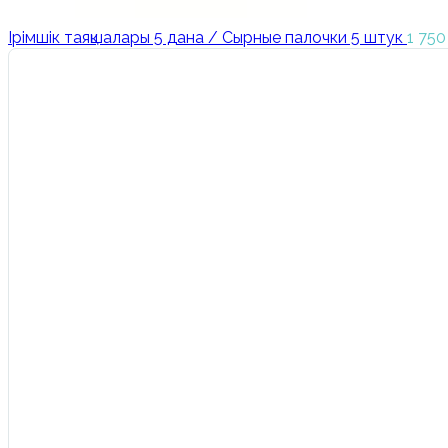
Ірімшік таяқшалары 5 дана / Сырные палочки 5 штук
1 75