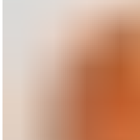
Сатпаев
0
товар
Корзина