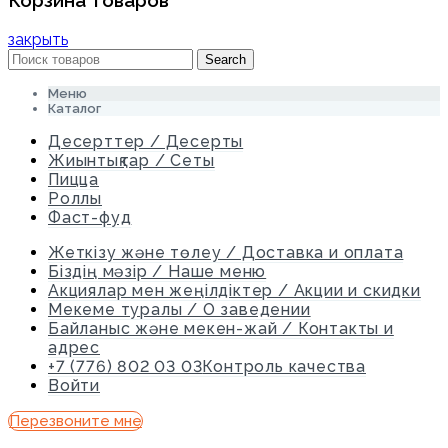
Корзина товаров
закрыть
Search
Меню
Каталог
Десерттер / Десерты
Жиынтықтар / Сеты
Пицца
Роллы
Фаст-фуд
Жеткізу және төлеу / Доставка и оплата
Біздің мәзір / Наше меню
Акциялар мен жеңілдіктер / Акции и скидки
Мекеме туралы / О заведении
Байланыс және мекен-жай / Контакты и
адрес
+7 (776) 802 03 03
Контроль качества
Войти
Перезвоните мне