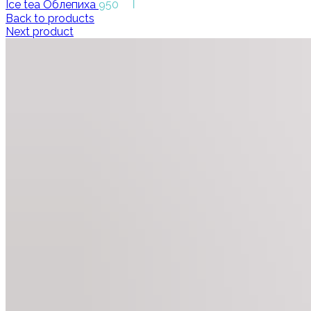
₸
Ice tea Облепиха
950
Back to products
Next product