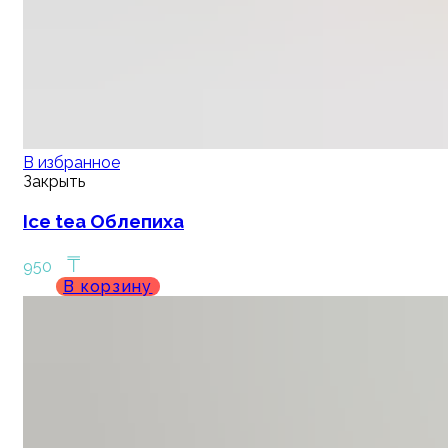
В избранное
Закрыть
Ice tea Облепиха
₸
950
В корзину